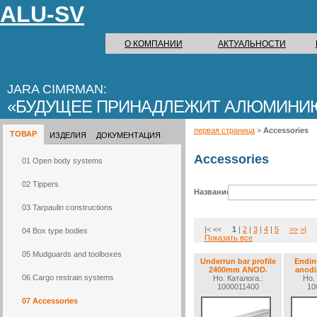
ALU-SV
О КОМПАНИИ
АКТУАЛЬНОСТИ
JARA CIMRMAN:
БУДУЩЕЕ ПРИНАДЛЕЖИТ АЛЮМИНИ
первая страница
>
Accessories
ТОВАР
ИЗДЕЛИЯ
ДОКУМЕНТАЦИЯ
Accessories
01 Open body systems
02 Tippers
Название:
03 Tarpaulin constructions
|< <<
1
|
2
|
3
|
4
|
5
>>
>|
04 Box type bodies
Показать все
05 Mudguards and toolboxes
Underrun bar profile
Endin
2400mm ANOD.
anodi
06 Cargo restrain systems
Но. Каталогa.:
Но. 
1000011400
10
07 Accessories