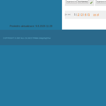
|< <<
1
|
2
|
3
|
4
|
5
>>
>|
Poslednэ aktualizace: 9.8.2026 11:28
COPYRIGHT © 2007 ALU-SV, ВСЕ ПРАВА ЗАЩИЩЕНЫ