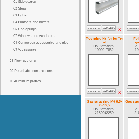
01 Side guards
02 Steps
03 Lights
04 Bumpers and buffers
05 Gas springs
07 Windows and ventilators
Mounting kit for buffer
Fol
al
ga
08 Connection accessories and glue
Но. Каталогa.:
Но. 
09 Accessories
1000017832
10
08 Floor systems
09 Detachable constructions
10 Aluminium profiles
Gas strut ring M6 8,5-
Gas stru
8x16,5
Но. Каталогa.:
Но. 
2180092259
21