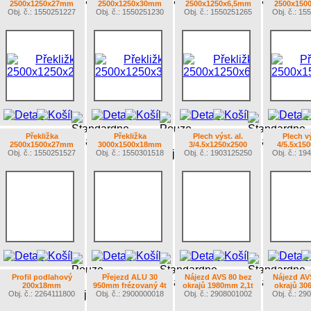
2500x1250x27mm
2500x1250x30mm
2500x1250x6,5mm
2500x150
Obj. č.: 1550251227
Obj. č.: 1550251230
Obj. č.: 1550251265
Obj. č.: 1
Překližka
Překližka
Plech výst. al.
Plech vý
2500x1500x27mm
3000x1500x18mm
3/4.5x1250x2500
4/5.5x15
Obj. č.: 1550251527
Obj. č.: 1550301518
Obj. č.: 1903125250
Obj. č.: 1
Profil podlahový
Přejezd ALU 30
Nájezd AVS 80 bez
Nájezd AV
200x18mm
950mm frézovaný 4t
okrajů 1980mm 2,1t
okrajů 30
Obj. č.: 2264111800
Obj. č.: 2900000018
Obj. č.: 2908001002
Obj. č.: 2