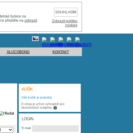
SOUHLASÍM
telské funkce na
íce přejděte na
zobrazit
Zobrazit politiku
cookies
ALUCOBOND
KONTAKT
KOŠÍK
Váš košík je prázdný.
E-shop je určen výhradně pro
ekonomické subjekty.
?
LOGIN
E-mail