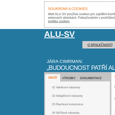
SOUKROMÍ A COOKIES
Web ALU-SV používá cookies pro zajištění komfo
webových stránkách. Pokračováním v prohlížení s
politiku cookies
ALU-SV
O SPOLEČNOSTI
JÁRA CIMRMAN:
BUDOUCNOST PATŘÍ AL
ZBOŽÍ
VÝROBKY
DOKUMENTACE
01 Valníkové nástavby
02 Sklápěčové nástavby
03 Plachtové konstrukce
04 Skříňové nástavby