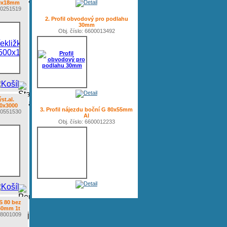
0x18mm
550251519
2. Profil obvodový pro podlahu
30mm
Obj. číslo: 6600013492
st.al.
00x3000
3. Profil nájezdu boční G 80x55mm
940551530
Al
Obj. číslo: 6600012233
S 80 bez
60mm 1t
908001009