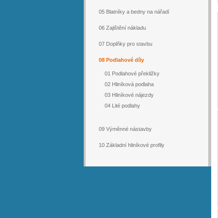
05 Blatníky a bedny na nářadí
06 Zajištění nákladu
07 Doplňky pro stavbu
08 Podlahové díly
01 Podlahové překližky
02 Hliníková podlaha
03 Hliníkové nájezdy
04 Lité podlahy
09 Výměnné nástavby
10 Základní hliníkové profily