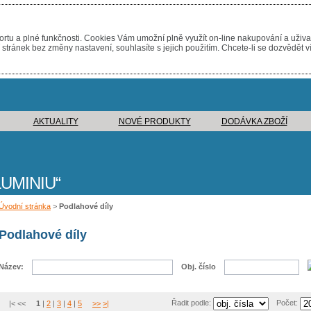
rtu a plné funkčnosti. Cookies Vám umožní plně využít on-line nakupování a uživa
tránek bez změny nastavení, souhlasíte s jejich použitím. Chcete-li se dozvědět v
AKTUALITY
NOVÉ PRODUKTY
DODÁVKA ZBOŽÍ
UMINIU
Úvodní stránka
>
Podlahové díly
Podlahové díly
Název:
Obj. číslo
Řadit podle:
Počet:
|< <<
1
|
2
|
3
|
4
|
5
>>
>|