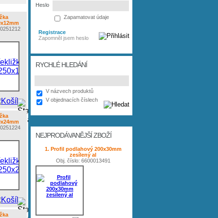
Heslo
ižka
Zapamatovat údaje
0x12mm
550251212
Registrace
Zapomněl jsem heslo
RYCHLÉ HLEDÁNÍ
V názvech produktů
V objednacích číslech
ižka
0x24mm
550251224
NEJPRODÁVANĚJŠÍ ZBOŽÍ
1. Profil podlahový 200x30mm
zesílený al
Obj. číslo: 6600013491
ižka