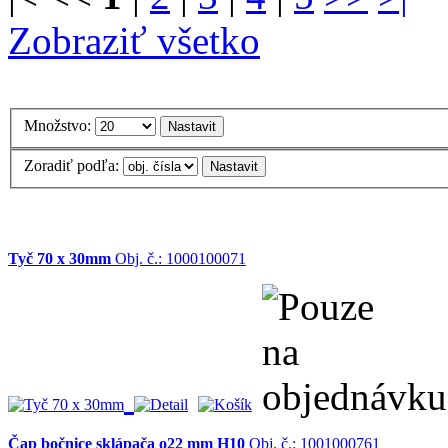
Zobraziť všetko
Množstvo:
Zoradiť podľa:
Tyč 70 x 30mm
Obj. č.: 1000100071
Čap bočnice sklápača o22 mm H10
Obj. č.: 1001000761