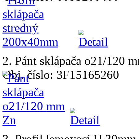
2. Pánt sklápača o21/120 
Obj. číslo: 3F15165260
3. Profil lemovací U 30mm