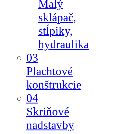
Malý
sklápač,
stĺpiky,
hydraulika
03
Plachtové
konštrukcie
04
Skriňové
nadstavby