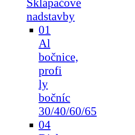
Sklápačové
nadstavby
01
Al
bočnice,
profi
ly
bočníc
30/40/60/65
04