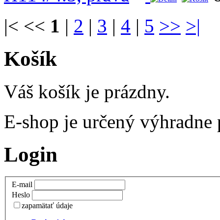
|< <<
1
|
2
|
3
|
4
|
5
>>
>|
Košík
Váš košík je prázdny.
E-shop je určený výhradne
Login
E-mail
Heslo
zapamätať údaje