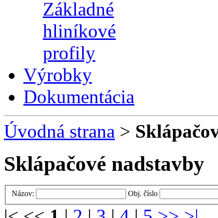
Základné
hliníkové
profily
Výrobky
Dokumentácia
Úvodná strana
>
Sklápačov
Sklápačové nadstavby
Názov:
Obj. číslo
|< <<
1
|
2
|
3
|
4
|
5
>>
>|