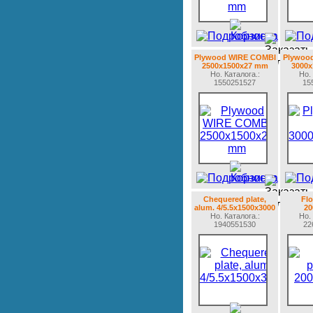
Plywood WIRE COMBI
Plywoo
2500x1500x27 mm
3000
Но. Каталогa.:
Но. 
1550251527
15
Chequered plate,
Flo
alum. 4/5.5x1500x3000
2
Но. Каталогa.:
Но. 
1940551530
22