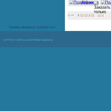
|< <<
1
|
2
|
3
|
4
|
5
>>
>|
Poslednэ aktualizace: 10.8.2026 19:27
COPYRIGHT © 2007 ALU-SV, ВСЕ ПРАВА ЗАЩИЩЕНЫ