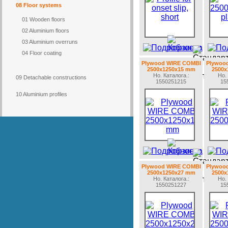
08 Floor systems
01 Wooden floors
02 Aluminium floors
03 Aluminium overruns
04 Floor coating
Plywood WIRE COMBI
Plywoo
2500x1250x15 mm
2500x
Но. Каталогa.:
Но. 
09 Detachable constructions
1550251215
15
10 Aluminium profiles
Plywood WIRE COMBI
Plywoo
2500x1250x27 mm
2500x
Но. Каталогa.:
Но. 
1550251227
15