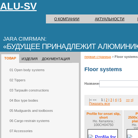
ALU-SV
О КОМПАНИИ
АКТУАЛЬНОСТИ
JARA CIMRMAN:
БУДУЩЕЕ ПРИНАДЛЕЖИТ АЛЮМИНИ
первая страница
>
Floor systems
ТОВАР
ИЗДЕЛИЯ
ДОКУМЕНТАЦИЯ
Floor systems
01 Open body systems
02 Tippers
Название:
03 Tarpaulin constructions
|< <<
1
|
2
|
3
|
4
|
5
>>
>|
04 Box type bodies
Показать все
05 Mudguards and toolboxes
Profile for onset slip,
P
short
2500x
06 Cargo restrain systems
Но. Каталогa.:
plai
100CH04750
Но. 
15
07 Accessories