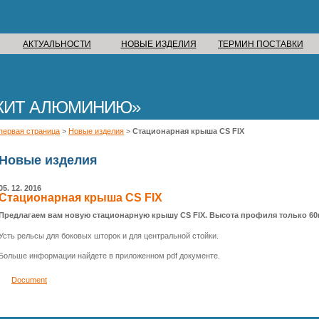
АКТУАЛЬНОСТИ
НОВЫЕ ИЗДЕЛИЯ
ТЕРМИН ПОСТАВКИ
ЖИТ АЛЮМИНИЮ
первая страница
>
Новые изделия
>
Стационарная крыша CS FIX
Новые изделия
05. 12. 2016
Стационарная крыша CS FIX
Предлагаем вам новую стационарную крышу CS FIX. Высота профиля только 60
Усть рельсы для боковых шторок и для центральной стойки.
Больше информации найдете в приложенном pdf документе.
Document