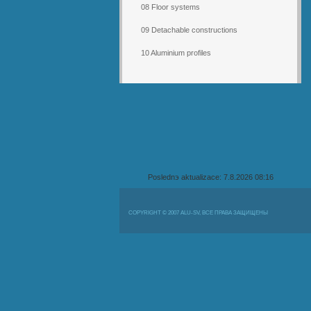
08 Floor systems
09 Detachable constructions
10 Aluminium profiles
Poslednэ aktualizace: 7.8.2026 08:16
COPYRIGHT © 2007 ALU-SV, ВСЕ ПРАВА ЗАЩИЩЕНЫ